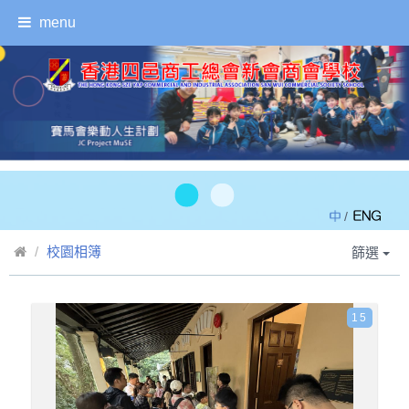
menu
/
校園相簿
篩選
15