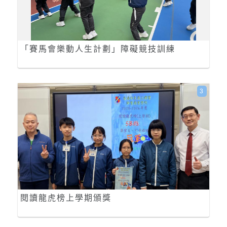
「賽馬會樂動人生計劃」障礙競技訓練
3
閱讀龍虎榜上學期頒獎