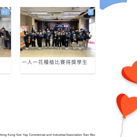
41
9
一人一花種植比賽得獎學生
Hong Kong Sze Yap Commercial and Industrial Association San Wui