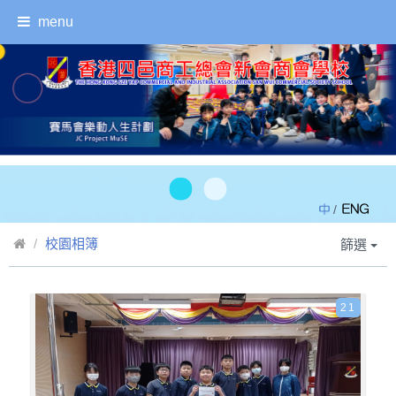
menu
/
校園相簿
篩選
21