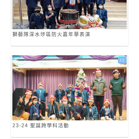
獅藝隊深水埗區防火嘉年華表演
22
23-24 聖誕跨學科活動