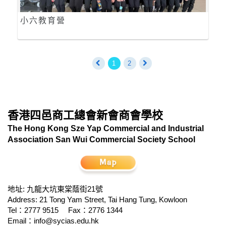
小六教育營
1
2
香港四邑商工總會新會商會學校
The Hong Kong Sze Yap Commercial and Industrial
Association San Wui Commercial Society School
地址: 九龍大坑東棠蔭街21號
Address: 21 Tong Yam Street, Tai Hang Tung, Kowloon
Tel：2777 9515
Fax：2776 1344
Email：
info@sycias.edu.hk