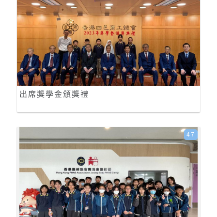
出席獎學金頒獎禮
47