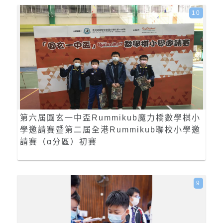
10
第六屆圓玄一中盃Rummikub魔力橋數學棋小
學邀請賽暨第二屆全港Rummikub聯校小學邀
請賽（α分區）初賽
9