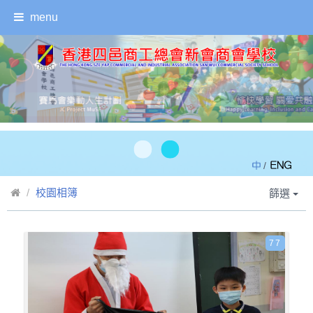
menu
/
校園相簿
篩選
77