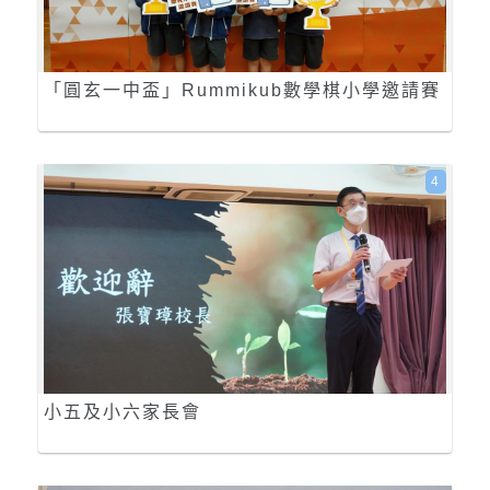
「圓玄一中盃」Rummikub數學棋小學邀請賽
4
小五及小六家長會