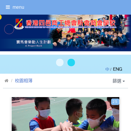
menu
/
校園相簿
篩選
25