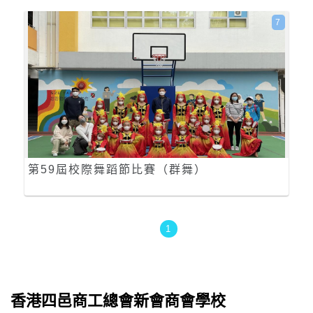
7
第59屆校際舞蹈節比賽（群舞）
1
香港四邑商工總會新會商會學校