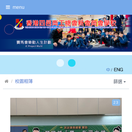
menu
/
校園相簿
篩選
23