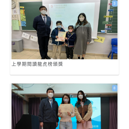
3
上學期閱讀龍虎榜頒獎
8