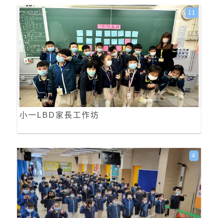
11
小一LBD家長工作坊
4