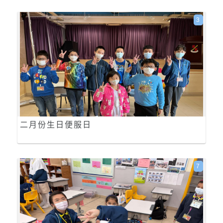
3
二月份生日便服日
7