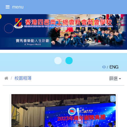
menu
/
校園相簿
篩選
3