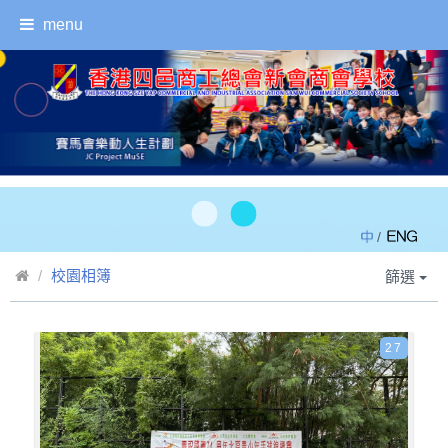
menu
/
校園相簿
篩選
27