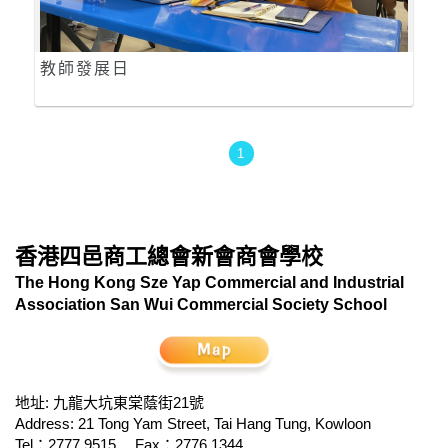
教師發展日
1
香港四邑商工總會新會商會學校
The Hong Kong Sze Yap Commercial and Industrial
Association San Wui Commercial Society School
地址: 九龍大坑東棠蔭街21號
Address: 21 Tong Yam Street, Tai Hang Tung, Kowloon
Tel：2777 9515
Fax：2776 1344