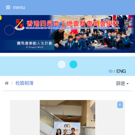
menu
/
校園相簿
篩選
4