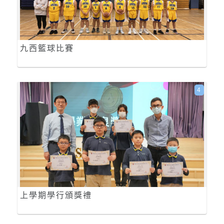
九西籃球比賽
4
上學期學行頒獎禮