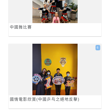
中國舞比賽
6
國情電影欣賞(中國乒乓之絕地反擊)