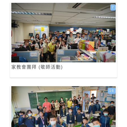
7
家教會團拜 (敬師活動)
16