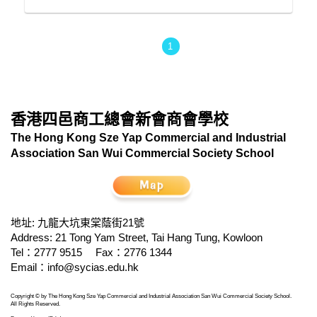
1
香港四邑商工總會新會商會學校
The Hong Kong Sze Yap Commercial and Industrial
Association San Wui Commercial Society School
地址: 九龍大坑東棠蔭街21號
Address: 21 Tong Yam Street, Tai Hang Tung, Kowloon
Tel：2777 9515
Fax：2776 1344
Email：
info@sycias.edu.hk
Copyright © by The Hong Kong Sze Yap Commercial and Industrial Association San Wui Commercial Society School.
All Rights Reserved.