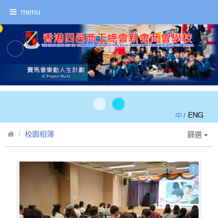
menu
/
校園相簿
篩選
7