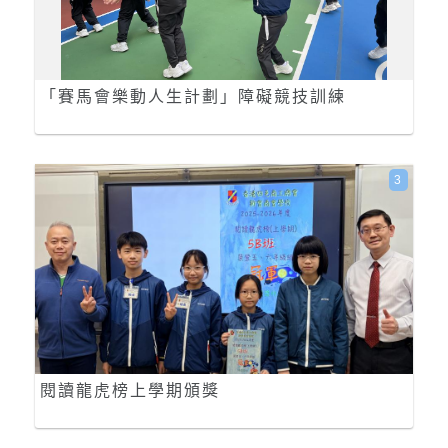
「賽馬會樂動人生計劃」障礙競技訓練
3
閱讀龍虎榜上學期頒獎