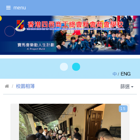
menu
/
校園相簿
篩選
15