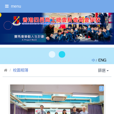
menu
/
校園相簿
篩選
2