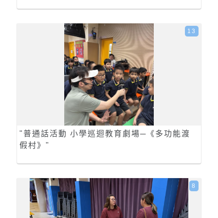
13
"普通話活動 小學巡迴教育劇場─《多功能渡
假村》"
8