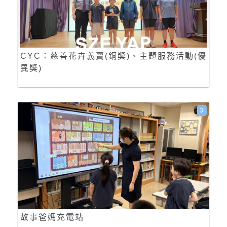
CYC：慈善花卉義賣(銅獎)、主題服務活動(優
異獎)
3
故事爸媽充電站