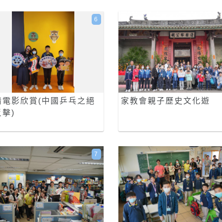
6
情電影欣賞(中國乒乓之絕
家教會親子歷史文化遊
擊)
7