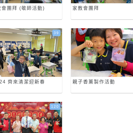
會團拜 (敬師活動)
家教會團拜
39
-24 齊來清潔迎新春
親子香薰製作活動
120