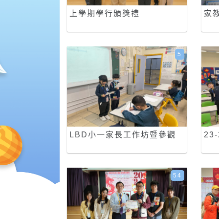
上學期學行頒獎禮
家教
5
LBD小一家長工作坊暨參觀
23
54