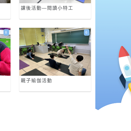
課後活動—閱讀小特工
8
6
親子瑜伽活動