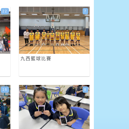
22
7
九西籃球比賽
16
8