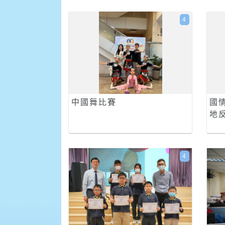
4
中國舞比賽
國
地反
4