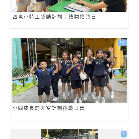
四邑小特工獎勵計劃 - 禮物換領日
39
小四成長的天空計劃挑戰日營
7