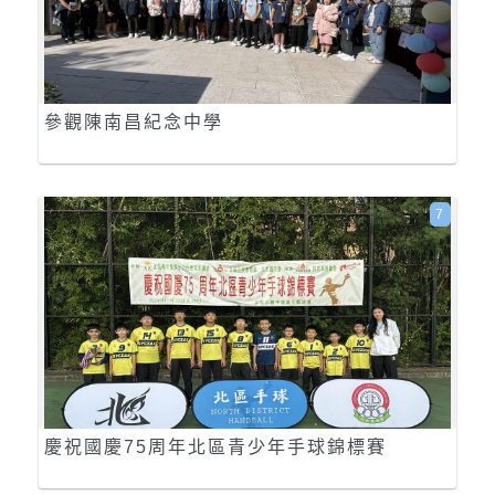
參觀陳南昌紀念中學
7
慶祝國慶75周年北區青少年手球錦標賽