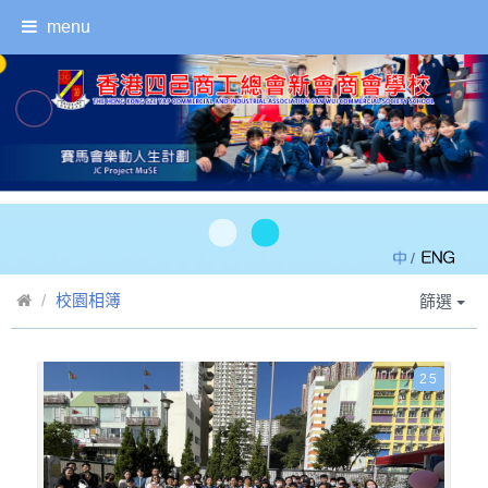
menu
/
校園相簿
篩選
25