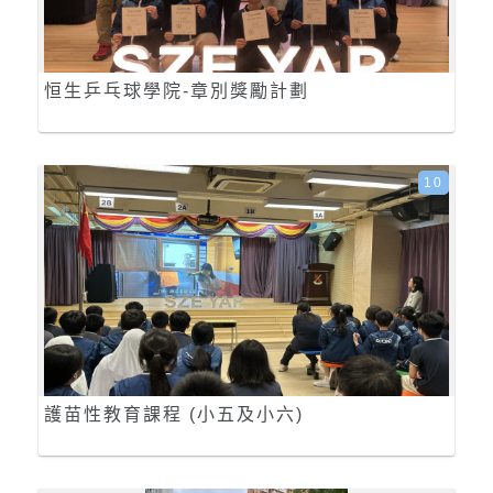
恒生乒乓球學院-章別獎勵計劃
10
護苗性教育課程 (小五及小六)