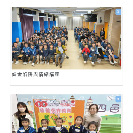
3
課金陷阱與情緒講座
9