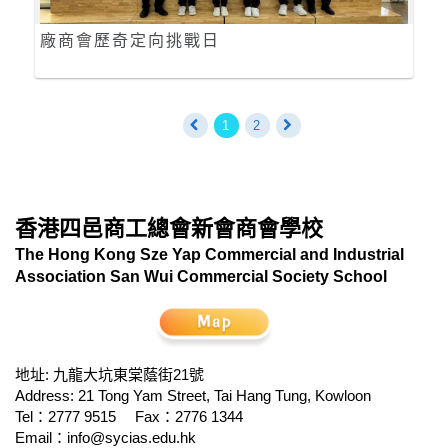
廠商會歷奇定向挑戰日
1
2
香港四邑商工總會新會商會學校
The Hong Kong Sze Yap Commercial and Industrial
Association San Wui Commercial Society School
地址: 九龍大坑東棠蔭街21號
Address: 21 Tong Yam Street, Tai Hang Tung, Kowloon
Tel：2777 9515
Fax：2776 1344
Email：
info@sycias.edu.hk