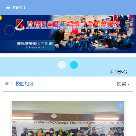
menu
/
校園相簿
篩選
9