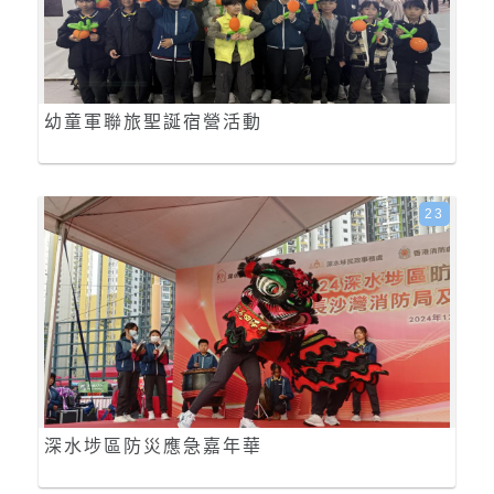
幼童軍聯旅聖誕宿營活動
23
深水埗區防災應急嘉年華