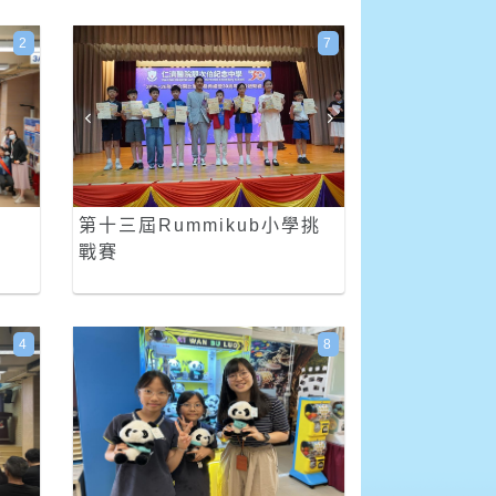
2
7
第十三屆Rummikub小學挑
戰賽
4
8