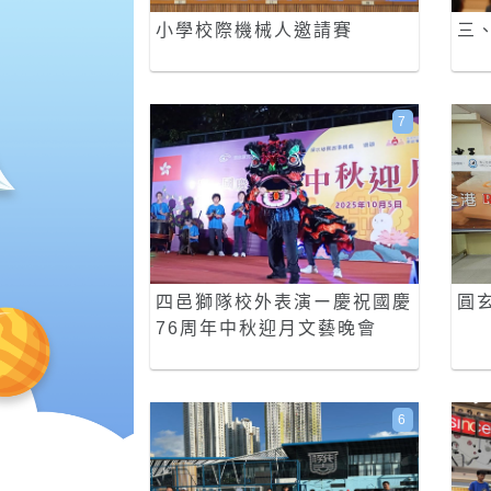
小學校際機械人邀請賽
三
7
四邑獅隊校外表演ー慶祝國慶
圓玄
76周年中秋迎月文藝晚會
6