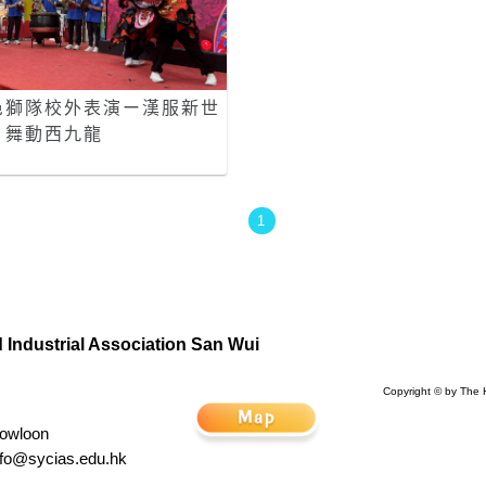
邑獅隊校外表演ー漢服新世
・舞動西九龍
1
Industrial Association San Wui
Copyright © by The 
Kowloon
nfo@sycias.edu.hk