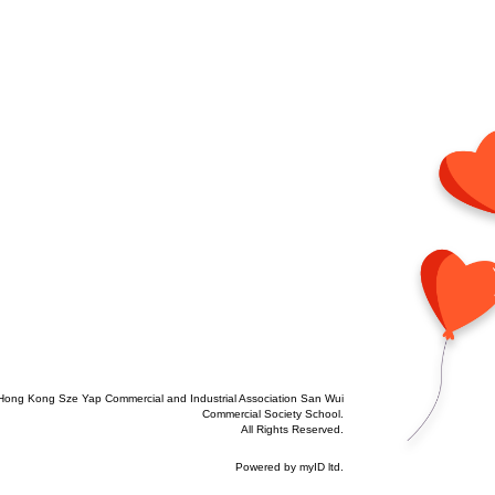
Hong Kong Sze Yap Commercial and Industrial Association San Wui
Commercial Society School.
All Rights Reserved.
Powered by
myID ltd
.