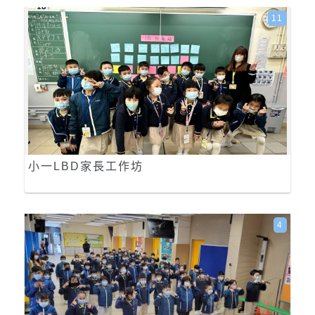
11
小一LBD家長工作坊
4