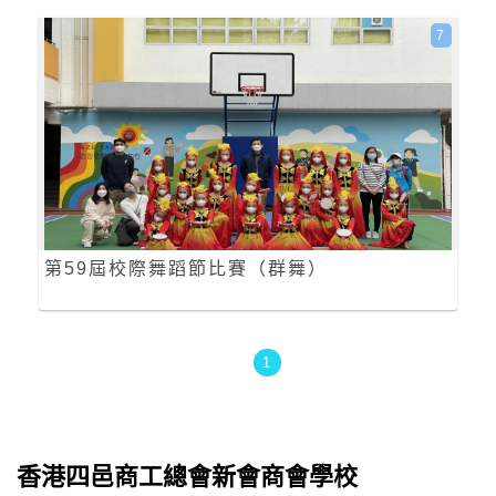
7
第59屆校際舞蹈節比賽（群舞）
1
香港四邑商工總會新會商會學校