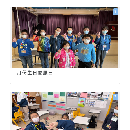
3
二月份生日便服日
7