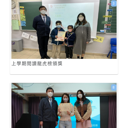
3
上學期閱讀龍虎榜頒獎
8