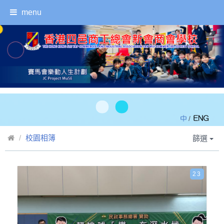
menu
/
校園相簿
篩選
23