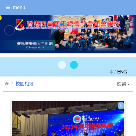
menu
/
校園相簿
篩選
3