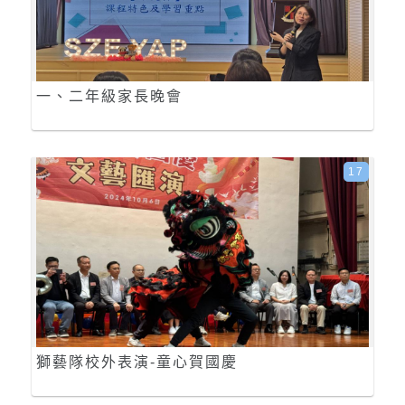
一、二年級家長晚會
17
獅藝隊校外表演-童心賀國慶