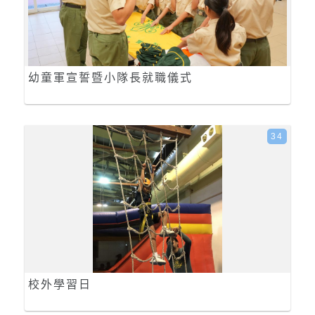
幼童軍宣誓暨小隊長就職儀式
34
校外學習日