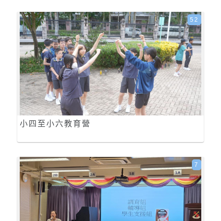
52
小四至小六教育營
7