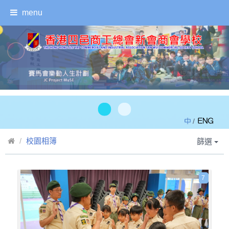
menu
/
校園相簿
篩選
7