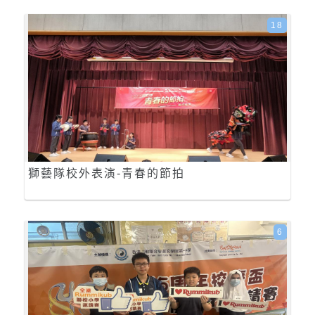
18
獅藝隊校外表演-青春的節拍
6