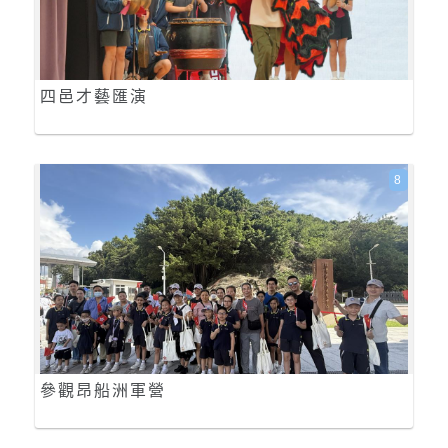
四邑才藝匯演
8
參觀昂船洲軍營