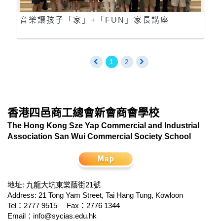
音樂讓孩子「家」+「FUN」家長講座
1
2
香港四邑商工總會新會商會學校
The Hong Kong Sze Yap Commercial and Industrial
Association San Wui Commercial Society School
地址: 九龍大坑東棠蔭街21號
Address: 21 Tong Yam Street, Tai Hang Tung, Kowloon
Tel：2777 9515
Fax：2776 1344
Email：
info@sycias.edu.hk