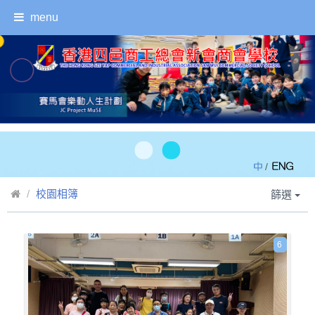
menu
/
校園相簿
篩選
6