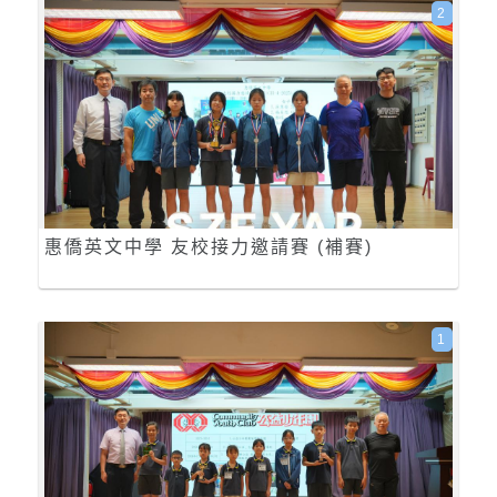
2
惠僑英文中學 友校接力邀請賽 (補賽)
1