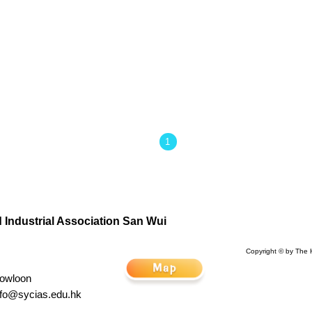
1
Industrial Association San Wui
Copyright © by The 
Kowloon
nfo@sycias.edu.hk