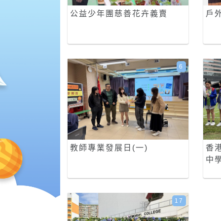
公益少年團慈善花卉義賣
戶
6
教師專業發展日(一)
香
中
17