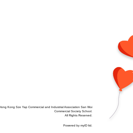
Hong Kong Sze Yap Commercial and Industrial Association San Wui
Commercial Society School.
All Rights Reserved.
Powered by
myID ltd
.