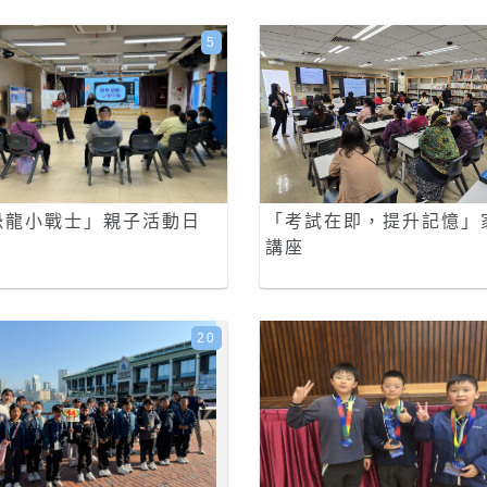
5
恐龍小戰士」親子活動日
「考試在即，提升記憶」
講座
20