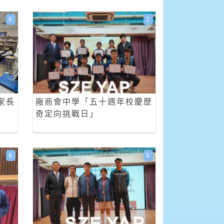
6
2
家長
廠商會中學「五十週年校慶歷
奇定向挑戰日」
8
5