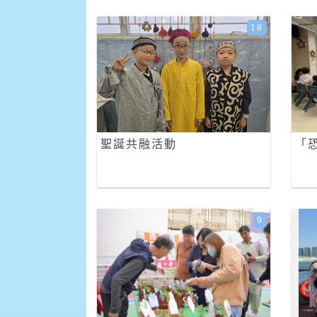
18
聖誕共融活動
「
9