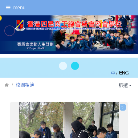
menu
/
校園相簿
篩選
5