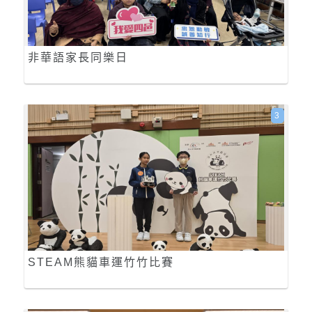
非華語家長同樂日
3
STEAM熊貓車運竹竹比賽