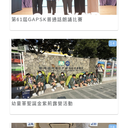
第61屆GAPSK普通話朗誦比賽
14
幼童軍聖誕金紫荊露營活動
28