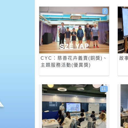
2
CYC：慈善花卉義賣(銅獎)、
故
主題服務活動(優異獎)
11