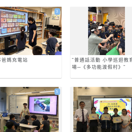
3
事爸媽充電站
"普通話活動 小學巡迴教
場─《多功能渡假村》"
5