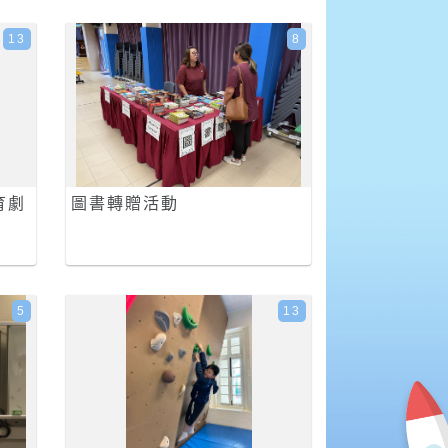
13
8
育劇
圖書轉贈活動
5
13