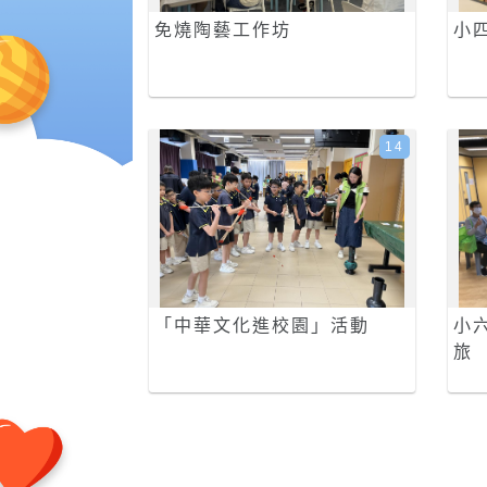
免燒陶藝工作坊
小
14
「中華文化進校園」活動
小
旅