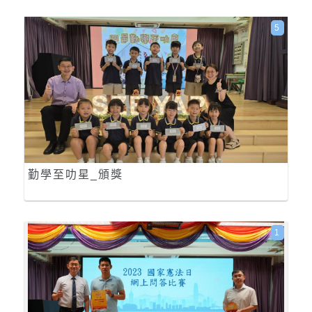
5
勤學至叻星_頒獎
1