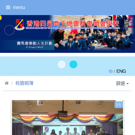
menu
/
校園相簿
篩選
35