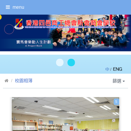
menu
/
校園相簿
篩選
5