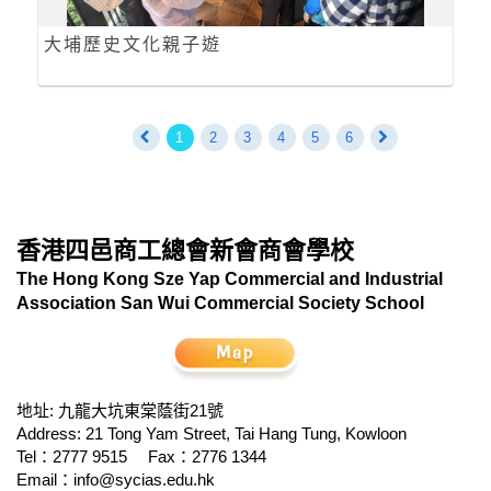
大埔歷史文化親子遊
1
2
3
4
5
6
香港四邑商工總會新會商會學校
The Hong Kong Sze Yap Commercial and Industrial
Association San Wui Commercial Society School
地址: 九龍大坑東棠蔭街21號
Address: 21 Tong Yam Street, Tai Hang Tung, Kowloon
Tel：2777 9515
Fax：2776 1344
Email：
info@sycias.edu.hk