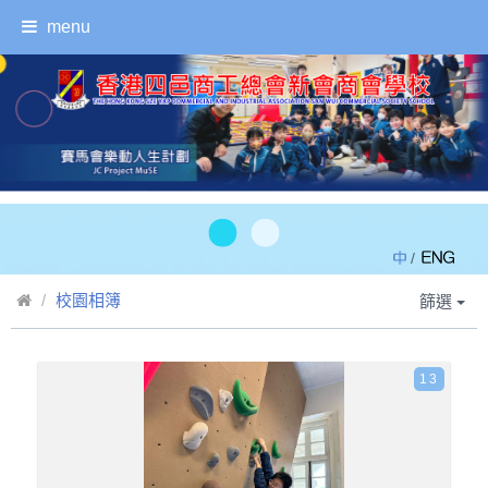
menu
/
校園相簿
篩選
13