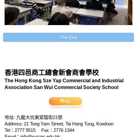
The End
香港四邑商工總會新會商會學校
The Hong Kong Sze Yap Commercial and Industrial
Association San Wui Commercial Society School
地址: 九龍大坑東棠蔭街21號
Address: 21 Tong Yam Street, Tai Hang Tung, Kowloon
Tel：2777 9515
Fax：2776 1344
Email：
info@sycias.edu.hk