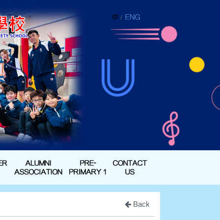
/
Back