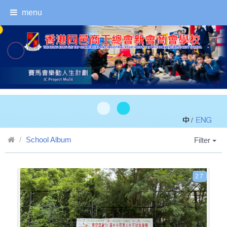
menu
/
School Album
Filter
27