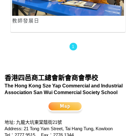
教師發展日
1
香港四邑商工總會新會商會學校
The Hong Kong Sze Yap Commercial and Industrial
Association San Wui Commercial Society School
地址: 九龍大坑東棠蔭街21號
Address: 21 Tong Yam Street, Tai Hang Tung, Kowloon
Tel：2777 9515
Fax：2776 1344