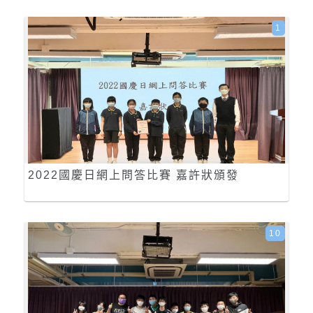
1
2022國慶日網上問答比賽 嘉許狀頒發
10