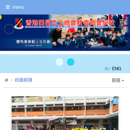
menu
/
校園相簿
篩選
7