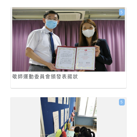
5
敬師運動委員會頒發表揚狀
5