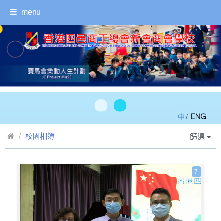
menu
/
校園相簿
篩選
7