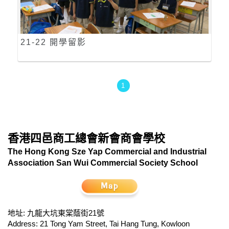
21-22 開學留影
1
香港四邑商工總會新會商會學校
The Hong Kong Sze Yap Commercial and Industrial
Association San Wui Commercial Society School
地址: 九龍大坑東棠蔭街21號
Address: 21 Tong Yam Street, Tai Hang Tung, Kowloon