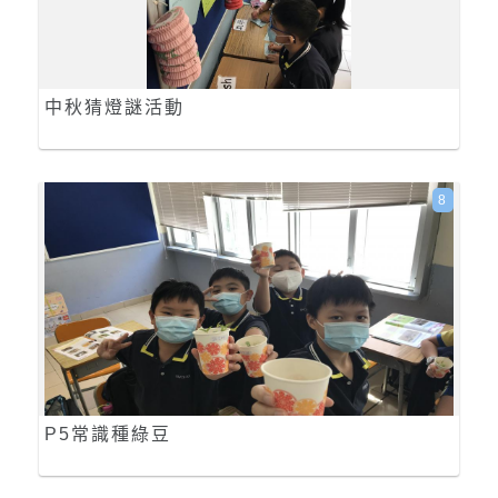
中秋猜燈謎活動
8
P5常識種綠豆