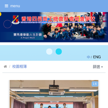
menu
/
校園相簿
篩選
16