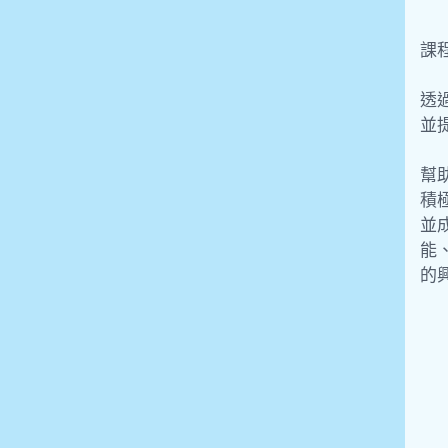
課
透
並
幫
積
並
能
的