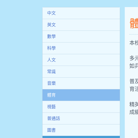
中文
英文
數學
本
科學
多
人文
如
常識
普
音樂
育
體育
精
視藝
成
普通話
圖書