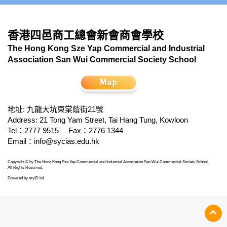
香港四邑商工總會新會商會學校
The Hong Kong Sze Yap Commercial and Industrial
Association San Wui Commercial Society School
地址: 九龍大坑東棠蔭街21號
Address: 21 Tong Yam Street, Tai Hang Tung, Kowloon
Tel：2777 9515
Fax：2776 1344
Email：
info@sycias.edu.hk
Copyright © by The Hong Kong Sze Yap Commercial and Industrial Association San Wui Commercial Society School.
All Rights Reserved.
Powered by
myID ltd
.