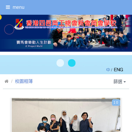
menu
/
校園相簿
篩選
10