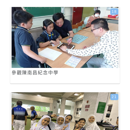
18
參觀陳南昌紀念中學
21