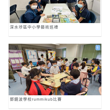
深水埗區中小學藝術巡禮
6
鄧鏡波學校rummikub比賽