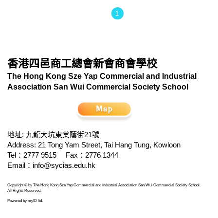
1
香港四邑商工總會新會商會學校
The Hong Kong Sze Yap Commercial and Industrial
Association San Wui Commercial Society School
地址: 九龍大坑東棠蔭街21號
Address: 21 Tong Yam Street, Tai Hang Tung, Kowloon
Tel：2777 9515
Fax：2776 1344
Email：
info@sycias.edu.hk
Copyright © by The Hong Kong Sze Yap Commercial and Industrial Association San Wui Commercial Society School.
All Rights Reserved.
Powered by
myID ltd
.