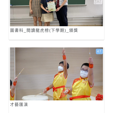
圖書科_閱讀龍虎榜(下學期)_頒獎
47
才藝匯演