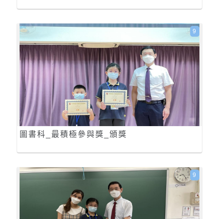
9
圖書科_最積極參與獎_頒獎
9