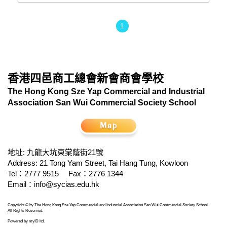
1
香港四邑商工總會新會商會學校
The Hong Kong Sze Yap Commercial and Industrial
Association San Wui Commercial Society School
地址: 九龍大坑東棠蔭街21號
Address: 21 Tong Yam Street, Tai Hang Tung, Kowloon
Tel：2777 9515
Fax：2776 1344
Email：
info@sycias.edu.hk
Copyright © by The Hong Kong Sze Yap Commercial and Industrial Association San Wui Commercial Society School.
All Rights Reserved.
Powered by
myID ltd
.