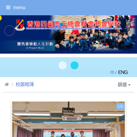
menu
/
校園相簿
篩選
16