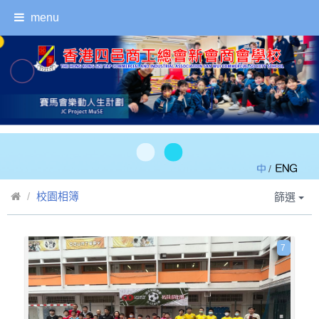
menu
/
校園相簿
篩選
7