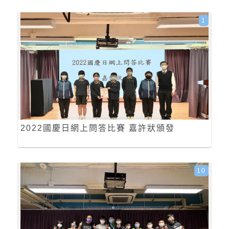
1
2022國慶日網上問答比賽 嘉許狀頒發
10