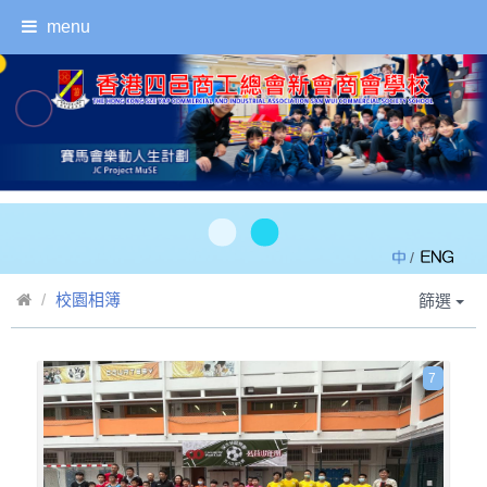
menu
/
校園相簿
篩選
7