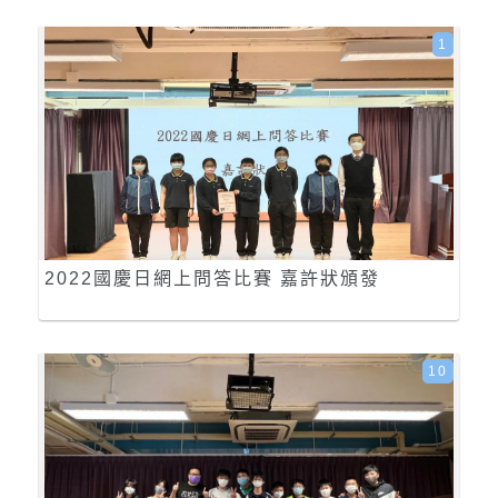
1
2022國慶日網上問答比賽 嘉許狀頒發
10