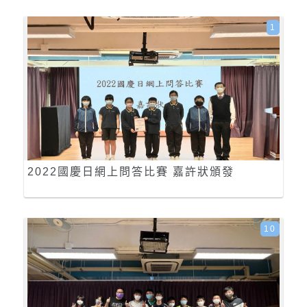
1
2022國慶日網上問答比賽 嘉許狀頒發
10