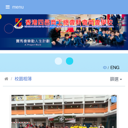
menu
/
校園相簿
篩選
7