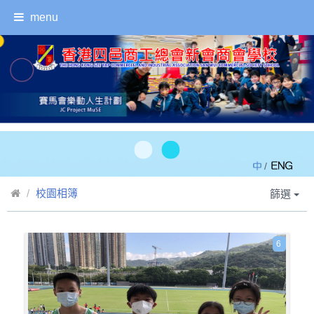
menu
/
校園相簿
篩選
6