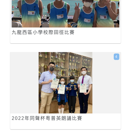
九龍西區小學校際田徑比賽
4
2022年同聲杯粵普英朗誦比賽