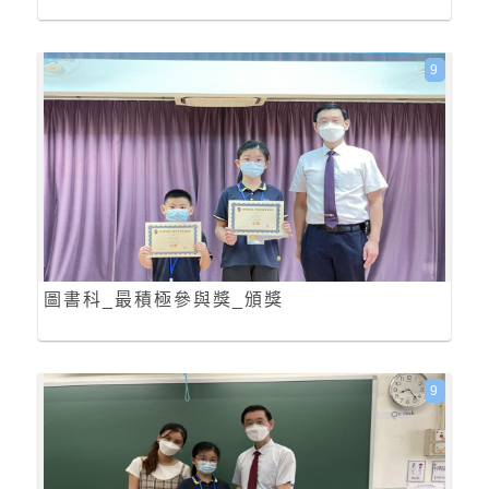
9
圖書科_最積極參與獎_頒獎
9