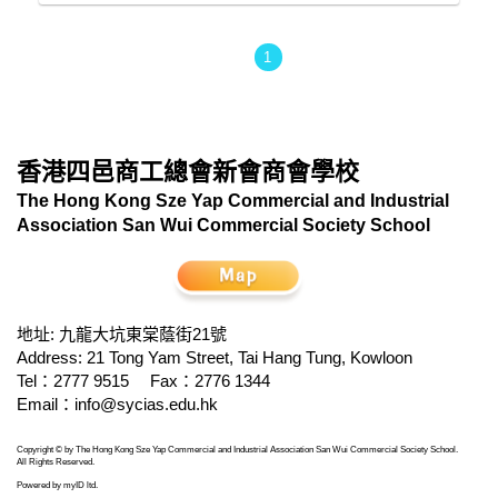
1
香港四邑商工總會新會商會學校
The Hong Kong Sze Yap Commercial and Industrial
Association San Wui Commercial Society School
地址: 九龍大坑東棠蔭街21號
Address: 21 Tong Yam Street, Tai Hang Tung, Kowloon
Tel：2777 9515
Fax：2776 1344
Email：
info@sycias.edu.hk
Copyright © by The Hong Kong Sze Yap Commercial and Industrial Association San Wui Commercial Society School.
All Rights Reserved.
Powered by
myID ltd
.