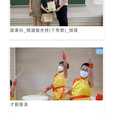
圖書科_閱讀龍虎榜(下學期)_頒獎
47
才藝匯演