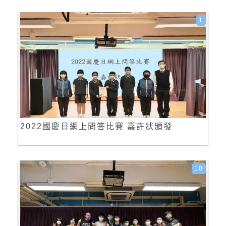
1
2022國慶日網上問答比賽 嘉許狀頒發
10