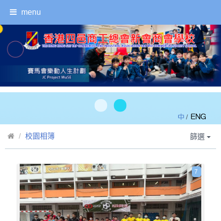
menu
/
校園相簿
篩選
7