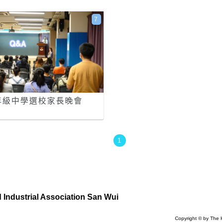
7
年級中學選校家長晚會
1
Industrial Association San Wui
Copyright © by The 