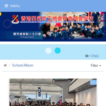
menu
/
School Album
Filter
15