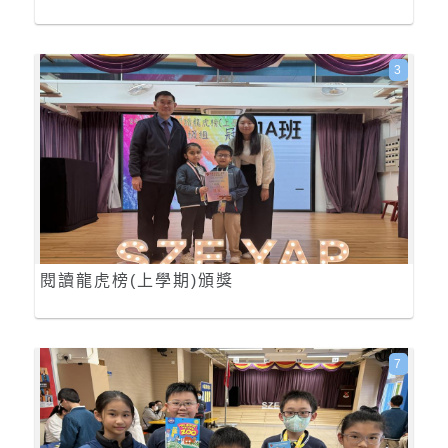
3
閱讀龍虎榜(上學期)頒獎
7