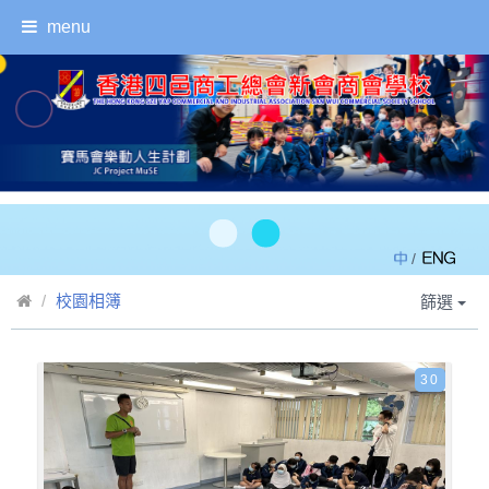
menu
/
校園相簿
篩選
30