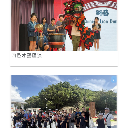
四邑才藝匯演
8