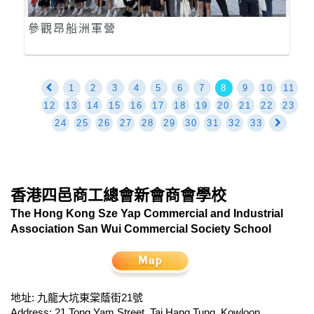
參觀昂船洲軍營
1
2
3
4
5
6
7
8
9
10
11
12
13
14
15
16
17
18
19
20
21
22
23
24
25
26
27
28
29
30
31
32
33
香港四邑商工總會新會商會學校
The Hong Kong Sze Yap Commercial and Industrial
Association San Wui Commercial Society School
地址: 九龍大坑東棠蔭街21號
Address: 21 Tong Yam Street, Tai Hang Tung, Kowloon