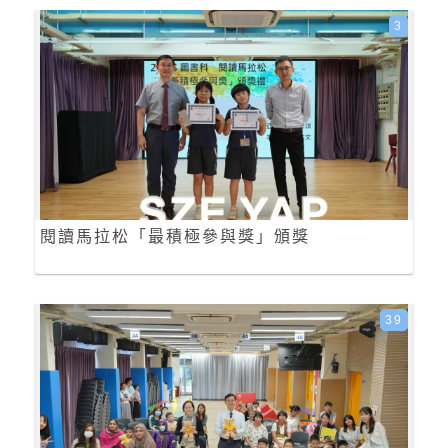
3
閱讀馬拉松「最積極參與獎」頒獎
39