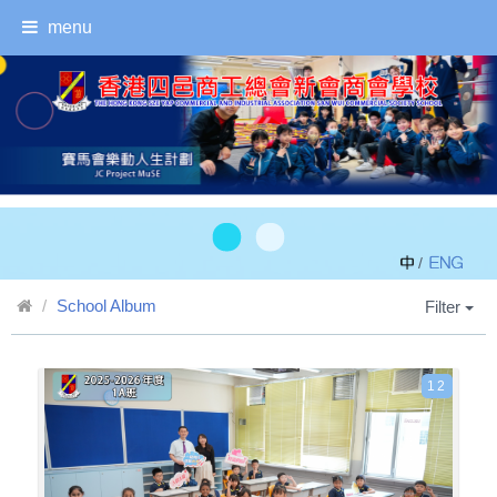
menu
/
School Album
Filter
12