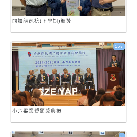
閱讀龍虎榜(下學期)頒獎
153
小六畢業暨頒獎典禮
6