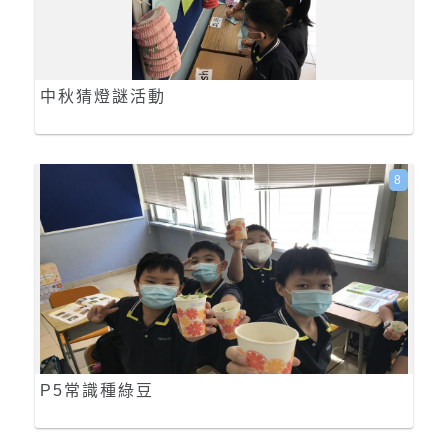
中秋猜燈謎活動
8
P5常識種綠豆