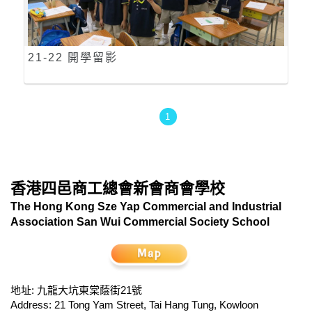
21-22 開學留影
1
香港四邑商工總會新會商會學校
The Hong Kong Sze Yap Commercial and Industrial
Association San Wui Commercial Society School
地址: 九龍大坑東棠蔭街21號
Address: 21 Tong Yam Street, Tai Hang Tung, Kowloon