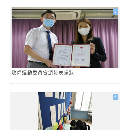
5
敬師運動委員會頒發表揚狀
5