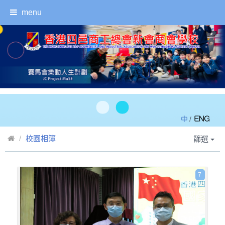
menu
/
校園相簿
篩選
7