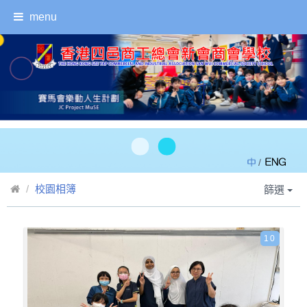
menu
/
校園相簿
篩選
10