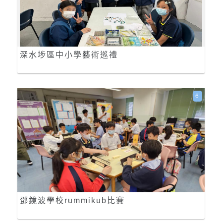
深水埗區中小學藝術巡禮
6
鄧鏡波學校rummikub比賽