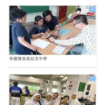
18
參觀陳南昌紀念中學
21