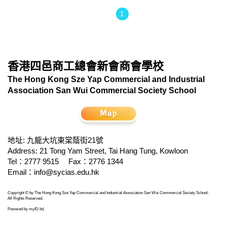
1
香港四邑商工總會新會商會學校
The Hong Kong Sze Yap Commercial and Industrial
Association San Wui Commercial Society School
地址: 九龍大坑東棠蔭街21號
Address: 21 Tong Yam Street, Tai Hang Tung, Kowloon
Tel：2777 9515
Fax：2776 1344
Email：
info@sycias.edu.hk
Copyright © by The Hong Kong Sze Yap Commercial and Industrial Association San Wui Commercial Society School.
All Rights Reserved.
Powered by
myID ltd
.