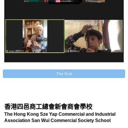
The End
香港四邑商工總會新會商會學校
The Hong Kong Sze Yap Commercial and Industrial
Association San Wui Commercial Society School